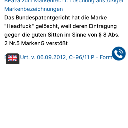
BPatG zum Markenrecht: Löschung anstößiger
Markenbezeichnungen
Das Bundespatentgericht hat die Marke
"Headfuck" gelöscht, weil deren Eintragung
gegen die guten Sitten im Sinne von § 8 Abs.
2 Nr.5 MarkenG verstößt
EuGH Urt. v. 06.09.2012, C-96/11 P - Form
einer Schokoladenmaus
Der Europäische Gerichtshof entschied, dass
eine Marke, die aus der Form der Ware selbst
besteht aber gleichzeitig nicht auffällig von
der branchenüblichen Form abweicht, nicht
unterscheidungskräftig ist und damit nicht die
wesentliche, herkunftsbezeichnende Funktion
einer Marke erfüllt. Im konkreten Fall wurde