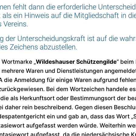
en fehlt dann die erforderliche Unterschei
t als ein Hinweis auf die Mitgliedschaft in d
 Vereins.
ng der Unterscheidungskraft ist auf die wahr
s Zeichens abzustellen.
 Wortmarke „
Wildeshauser Schützengilde
“ beim
mehrere Waren und Dienstleistungen angemeldet. 
 die Anmeldung für einige Waren aufgrund fehle
zurückgewiesen. Bei dem Wortzeichen handele es
, die als Herkunftsort oder Bestimmungsort der b
i daher rein beschreibend. Gegen diesen Beschlu
spatentgericht ein und gab an, dass das Wort „Sc
ntasiewort aufgefasst werden würde. Weiterhin w
ntasiewort aufgefasst, da die niedersächsische 