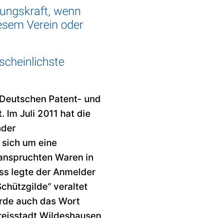
dungskraft, wenn
iesem Verein oder
scheinlichste
 Deutschen Patent- und
Im Juli 2011 hat die
nder
 sich um eine
eanspruchten Waren in
ss legte der Anmelder
hützgilde“ veraltet
erde auch das Wort
Kreisstadt Wildeshausen