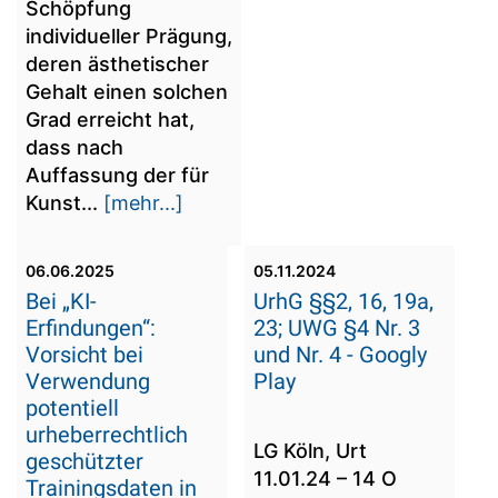
Schöpfung
individueller Prägung,
deren ästhetischer
Gehalt einen solchen
Grad erreicht hat,
dass nach
Auffassung der für
Kunst...
[mehr...]
06.06.2025
05.11.2024
Bei „KI-
UrhG §§2, 16, 19a,
Erfindungen“:
23; UWG §4 Nr. 3
Vorsicht bei
und Nr. 4 - Googly
Verwendung
Play
potentiell
urheberrechtlich
LG Köln, Urt
geschützter
11.01.24 – 14 O
Trainingsdaten in